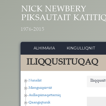
Skip to main content
NICK NEWBERY
PIKSAUTAIT KATITI
1976-2015
ALHIMAVIA
KINGULLIQNIT
ILIQQUSITUQAQ
Nunaliit
Iliqqusi
Mirnguiqsirviit
Aullaqsimaqattarniq
Qaangiqtunik