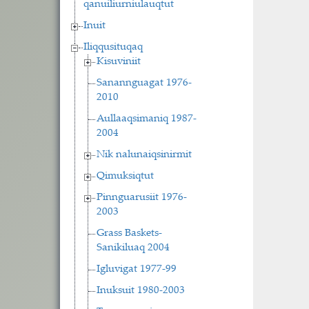
qanuiliurniulauqtut
Inuit
Iliqqusituqaq
Kisuviniit
Sanannguagat 1976-
2010
Aullaaqsimaniq 1987-
2004
Nik nalunaiqsinirmit
Qimuksiqtut
Pinnguarusiit 1976-
2003
Grass Baskets-
Sanikiluaq 2004
Igluvigat 1977-99
Inuksuit 1980-2003