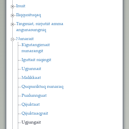
Inuit
Iliqqusituqaq
Tingmiat, nirjutiit amma
angunasungniq
Nunarait
Kigutangirnait
nunarangit
Iguttait niqingit
Ugjunnait
Malikkaat
Quqsuriktuq nunaraq
Pualunnguat
Qijuktaat
Qijuktaaqpait
Ugjungait