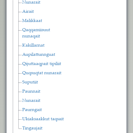
Nunarait
Airait
Malikkaat
Qaqqamiisuut
nunaqait
Kakillarnat
Aupilattunnguat
Qijuttaaqpait tipiliit
Quqsuqtat nunarait
Suputiit
Paunnait
Nunarait
Paurngait
Ukiaksaakkut taqsait
Tingaujait