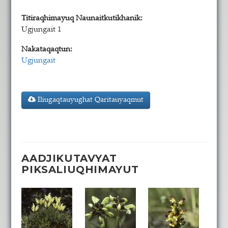
Titiraqhimayuq Naunaitkutikhanik:
Ugjungait 1
Nakataqaqtun:
Ugjungait
Iliugaqtauyughat Qaritauyaqmut
AADJIKUTAVYAT
PIKSALIUQHIMAYUT