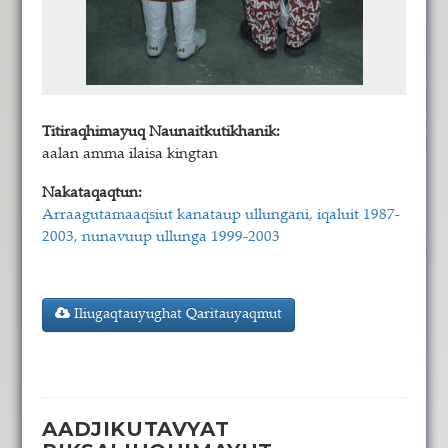
Titiraqhimayuq Naunaitkutikhanik:
aalan amma ilaisa kingtan
Nakataqaqtun:
Arraagutamaaqsiut kanataup ullungani, iqaluit 1987-
2003, nunavuup ullunga 1999-2003
Iliugaqtauyughat Qaritauyaqmut
AADJIKUTAVYAT