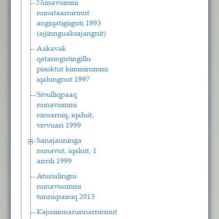
Nunavummi
nunataarnirmut
angiqatigiiguti 1993
(ajjinnguaksajangnit)
Aakavak
qatanngutingillu
pisuktut kimmirummi
iqalungnut 1997
Sivulliqpaaq
nunavummi
niruarniq, iqaluit,
vivvuari 1999
Sanajauninga
nunavut, iqaluit, 1
airrili 1999
Aturialingni
nunavuummi
tunniqsainiq 2013
Kajusiinnarunnarnirmut