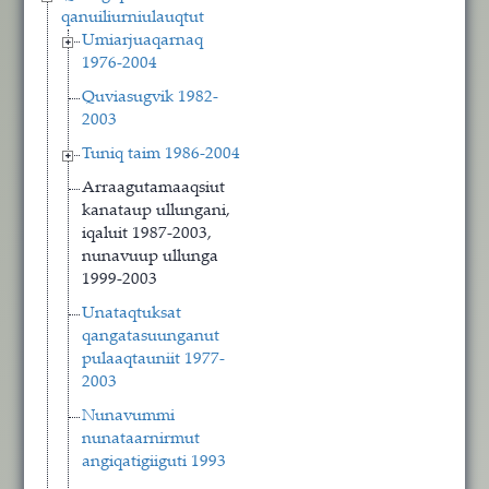
qanuiliurniulauqtut
Umiarjuaqarnaq
1976-2004
Quviasugvik 1982-
2003
Tuniq taim 1986-2004
Arraagutamaaqsiut
kanataup ullungani,
iqaluit 1987-2003,
nunavuup ullunga
1999-2003
Unataqtuksat
qangatasuunganut
pulaaqtauniit 1977-
2003
Nunavummi
nunataarnirmut
angiqatigiiguti 1993