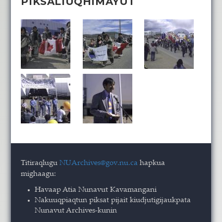
PIKSALIUQHIMAYUT
Titiraqlugu
NUArchives@gov.nu.ca
hapkua
mighaagu:
Havaap Atia Nunavut Kavamangani
Nakuuqpiaqtun piksat pijait kiudjutigijaukpata
Nunavut Archives-kunin