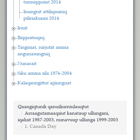
tunniqqusiat 2014
Inungnit attiliqsuiniq
piliriaksami 2014
Inuit
Iliqqusituqaq
Tingmiat, nirjutiit amma
angunasungniq
Nunarait
Siku amma sila 1976-2004
Kalaqanngittut ajjinnguat
Qaangiqtunik qanuiliurniulauqtut
Arraagutamaaqsiut kanataup ullungani,
iqaluit 1987-2003, nunavuup ullunga 1999-2003
1. Canada Day