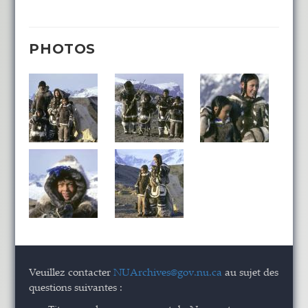
PHOTOS
Veuillez contacter
NUArchives@gov.nu.ca
au sujet des
questions suivantes :