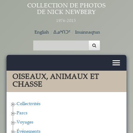
Aller au contenu principal
COLLECTION DE PHOTOS
DE NICK NEWBERY
1976-2015
English
ᐃᓄᒃᑎᑐᑦ
Inuinnaqtun
OISEAUX, ANIMAUX ET
CHASSE
Collectivités
Parcs
Voyages
Événements