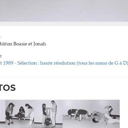
:
 bâton Boasie et Jonah
:
t 1989 - Sélection : haute résolution (tous les noms de G à D
TOS