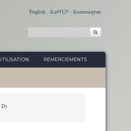
English
ᐃᓄᒃᑎᑐᑦ
Inuinnaqtun
TILISATION
REMERCIEMENTS
à D)