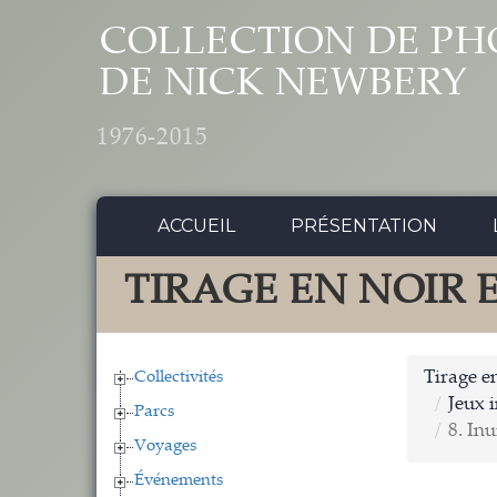
Aller au contenu principal
COLLECTION DE PH
DE NICK NEWBERY
1976-2015
ACCUEIL
PRÉSENTATION
TIRAGE EN NOIR 
Collectivités
Tirage en
Jeux i
Parcs
8. In
Voyages
Événements