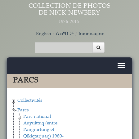
Aller au contenu principal
COLLECTION DE PHOTOS
DE NICK NEWBERY
1976-2015
English
ᐃᓄᒃᑎᑐᑦ
Inuinnaqtun
PARCS
Collectivités
Parcs
Parc national
Auyuittuq (entre
Pangnirtung et
Qikiqtarjuaq) 1980-