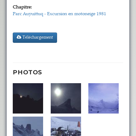
Chapitre:
Parc Auyuittuq - Excursion en motoneige 1981
Téléchargement
PHOTOS