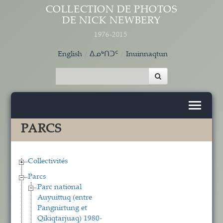
Aller au contenu principal
COLLECTION DE PHOTOS
DE NICK NEWBERY
1976-2015
English
ᐃᓄᒃᑎᑐᑦ
Inuinnaqtun
PARCS
Collectivités
Parcs
Parc national
Auyuittuq (entre
Pangnirtung et
Qikiqtarjuaq) 1980-