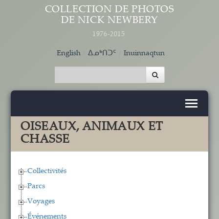
Aller au contenu principal
COLLECTION DE PHOTOS
DE NICK NEWBERY
1976-2015
English
ᐃᓄᒃᑎᑐᑦ
Inuinnaqtun
OISEAUX, ANIMAUX ET
CHASSE
Collectivités
Parcs
Voyages
Événements