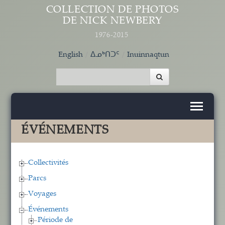
Aller au contenu principal
COLLECTION DE PHOTOS
DE NICK NEWBERY
1976-2015
English
ᐃᓄᒃᑎᑐᑦ
Inuinnaqtun
ÉVÉNEMENTS
Collectivités
Parcs
Voyages
Événements
Période de