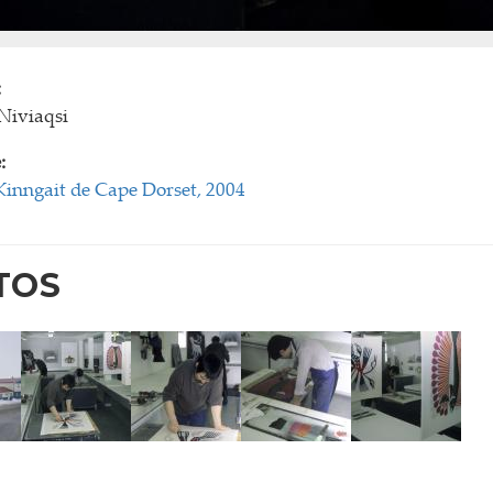
:
Niviaqsi
:
Kinngait de Cape Dorset, 2004
TOS