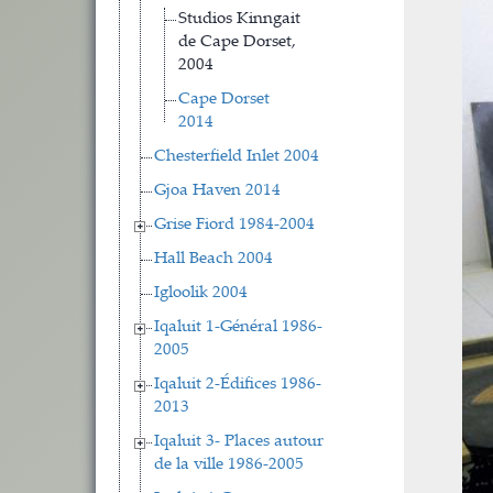
Studios Kinngait
de Cape Dorset,
2004
Cape Dorset
2014
Chesterfield Inlet 2004
Gjoa Haven 2014
Grise Fiord 1984-2004
Hall Beach 2004
Igloolik 2004
Iqaluit 1-Général 1986-
2005
Iqaluit 2-Édifices 1986-
2013
Iqaluit 3- Places autour
de la ville 1986-2005