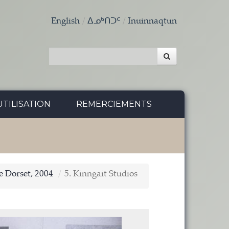
English
ᐃᓄᒃᑎᑐᑦ
Inuinnaqtun
TILISATION
REMERCIEMENTS
e Dorset, 2004
5. Kinngait Studios