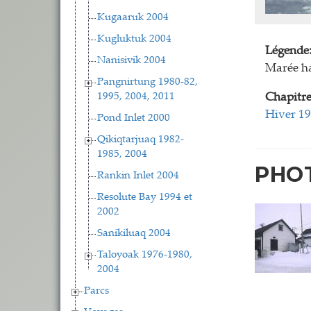
Kugaaruk 2004
Kugluktuk 2004
Légende
Nanisivik 2004
Marée ha
Pangnirtung 1980-82,
1995, 2004, 2011
Chapitre
Hiver 1
Pond Inlet 2000
Qikiqtarjuaq 1982-
1985, 2004
PHO
Rankin Inlet 2004
Resolute Bay 1994 et
2002
Sanikiluaq 2004
Taloyoak 1976-1980,
2004
Parcs