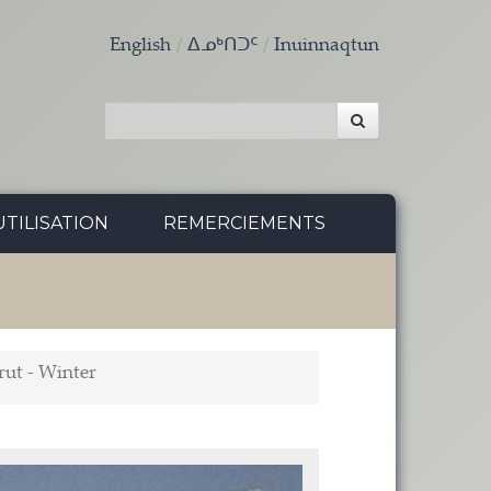
English
ᐃᓄᒃᑎᑐᑦ
Inuinnaqtun
TILISATION
REMERCIEMENTS
rut - Winter