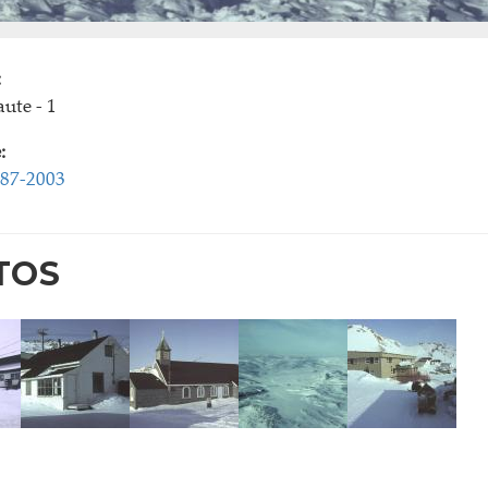
:
ute - 1
:
987-2003
TOS