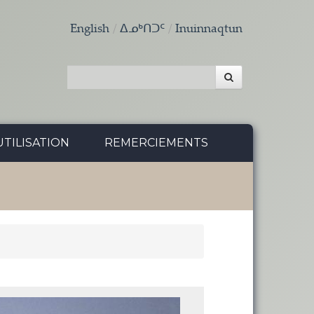
English
ᐃᓄᒃᑎᑐᑦ
Inuinnaqtun
TILISATION
REMERCIEMENTS