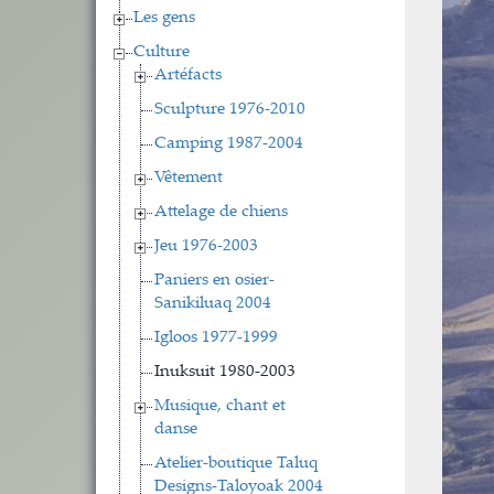
Les gens
Culture
Artéfacts
Sculpture 1976-2010
Camping 1987-2004
Vêtement
Attelage de chiens
Jeu 1976-2003
Paniers en osier-
Sanikiluaq 2004
Igloos 1977-1999
Inuksuit 1980-2003
Musique, chant et
danse
Atelier-boutique Taluq
Designs-Taloyoak 2004