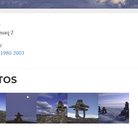
:
juaq 2
:
 1980-2003
TOS