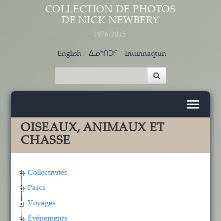
Aller au contenu principal
COLLECTION DE PHOTOS
DE NICK NEWBERY
1976-2015
English
ᐃᓄᒃᑎᑐᑦ
Inuinnaqtun
OISEAUX, ANIMAUX ET
CHASSE
Collectivités
Parcs
Voyages
Événements