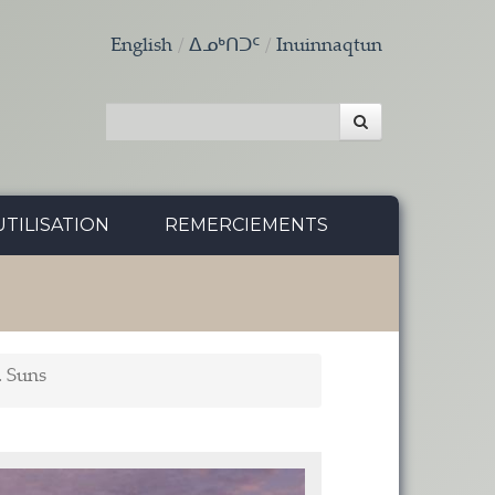
English
ᐃᓄᒃᑎᑐᑦ
Inuinnaqtun
TILISATION
REMERCIEMENTS
. Suns