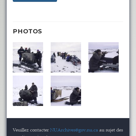
PHOTOS
Veuillez contacter
NUArchives@gov.nu.ca
au sujet des