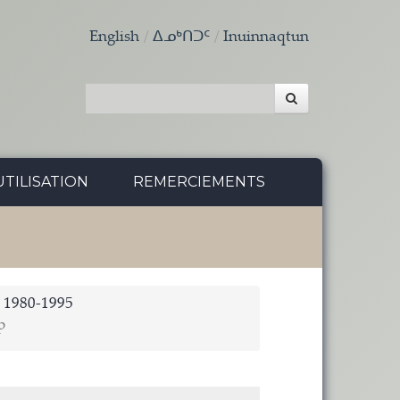
English
ᐃᓄᒃᑎᑐᑦ
Inuinnaqtun
TILISATION
REMERCIEMENTS
) 1980-1995
p