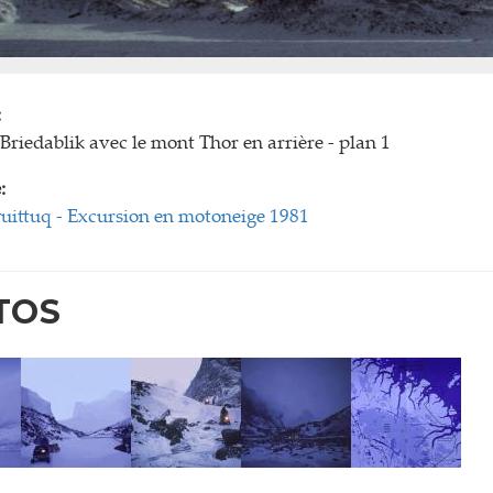
:
Briedablik avec le mont Thor en arrière - plan 1
:
uittuq - Excursion en motoneige 1981
TOS