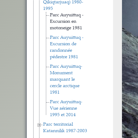
Qikiqtarjuaq) 1980-
1995
Parc Auyuittuq -
Excursion en
motoneige 1981
Parc Auyuittuq -
Excursion de
randonnée
pédestre 1981
Parc Auyuittuq-
Monument
marquant le
cercle arctique
1981
Parc Auyuittuq-
Vue aérienne
1995 et 2014
Parc territorial
Katannilik 1987-2003