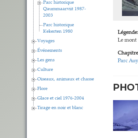
Parc historique
Qaummaarviit 1987-
2003
Parc historique
Kekerten 1980
Légende
Le mont 
Voyages
Événements
Chapitre
Les gens
Parc Auy
Culture
Oiseaux, animaux et chasse
PHO
Flore
Glace et ciel 1976-2004
Tirage en noir et blanc