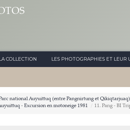
OTOS
LA COLLECTION
LES PHOTOGRAPHIES ET LEUR U
Parc national Auyuittuq (entre Pangnirtung et Qikiqtarjuaq
Auyuittuq - Excursion en motoneige 1981
11. Pang - BI Tri