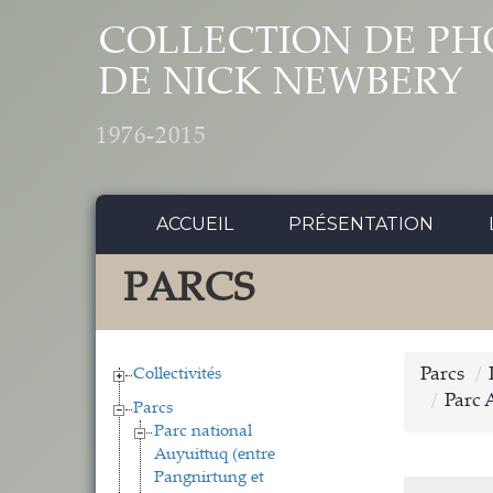
Aller au contenu principal
COLLECTION DE PH
DE NICK NEWBERY
1976-2015
ACCUEIL
PRÉSENTATION
PARCS
Collectivités
Parcs
Parc 
Parcs
Parc national
Auyuittuq (entre
Pangnirtung et