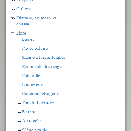
Les gens
Culture
Oiseaux, animaux et
chasse
Flore
Bleuet
Pavot polaire
Silème à larges feuilles
Renoncule des neiges
Potentille
Linaigrette
Cassiope tétragone
Thé du Labrador
Bétoine
Astragale
Silène acaule