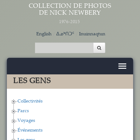
Aller au contenu principal
COLLECTION DE PHOTOS
DE NICK NEWBERY
1976-2015
English
ᐃᓄᒃᑎᑐᑦ
Inuinnaqtun
LES GENS
Collectivités
Parcs
Voyages
Événements