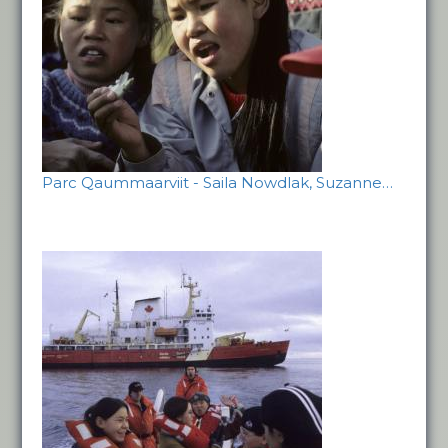
Parc Qaummaarviit - Saila Nowdlak, Suzanne…